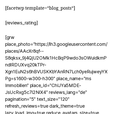
[facetwp template=“blog_posts“]
[reviews_rating]
[grw
place_photo="https://lh3.googleusercontent.com/
places/AAcXr8qf--
S8qksx_9j4QjU2OMk1HcBqP9wdo3sOWuidkmP
ndlRDUXvq20kTPr-
Xgn1EuN2s6hBVUSKKbYAnRN7Lch0yeRujweyYX
Pg=s1600-w300-h300" place_name="ms
Immobilien" place_id="ChIJYa5MDE-
JsUcRxg5c7I2NIX4" reviews_lang="de"
pagination="5" text_size="120"
refresh_reviews=true dark_theme=true
lazy_load_img=true reduce_avatars_size=true