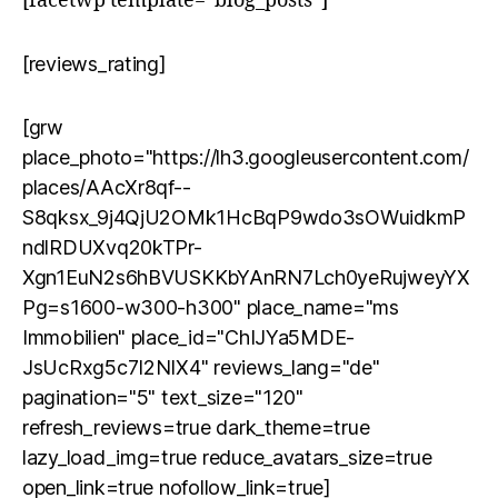
[facetwp template=“blog_posts“]
[reviews_rating]
[grw
place_photo="https://lh3.googleusercontent.com/
places/AAcXr8qf--
S8qksx_9j4QjU2OMk1HcBqP9wdo3sOWuidkmP
ndlRDUXvq20kTPr-
Xgn1EuN2s6hBVUSKKbYAnRN7Lch0yeRujweyYX
Pg=s1600-w300-h300" place_name="ms
Immobilien" place_id="ChIJYa5MDE-
JsUcRxg5c7I2NIX4" reviews_lang="de"
pagination="5" text_size="120"
refresh_reviews=true dark_theme=true
lazy_load_img=true reduce_avatars_size=true
open_link=true nofollow_link=true]