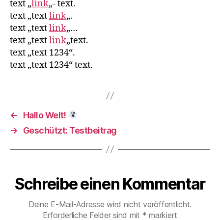
text „
link
„- text.
text „text
link
„.
text „text
link
„…
text „text
link
„text.
text „text 1234“.
text „text 1234“ text.
←
Hallo Welt!
→
Geschützt: Testbeitrag
Schreibe einen Kommentar
Deine E-Mail-Adresse wird nicht veröffentlicht.
Erforderliche Felder sind mit
*
markiert