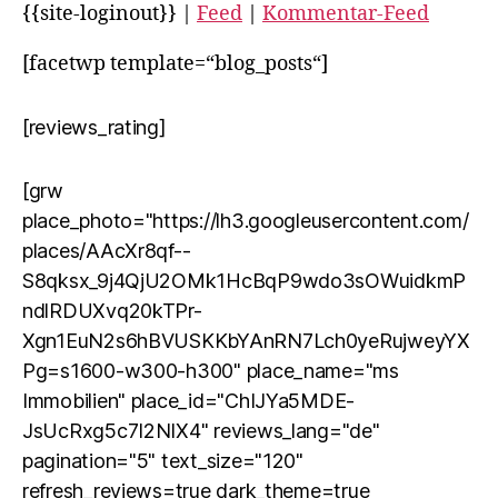
{{site-loginout}} |
Feed
|
Kommentar-Feed
[facetwp template=“blog_posts“]
[reviews_rating]
[grw
place_photo="https://lh3.googleusercontent.com/
places/AAcXr8qf--
S8qksx_9j4QjU2OMk1HcBqP9wdo3sOWuidkmP
ndlRDUXvq20kTPr-
Xgn1EuN2s6hBVUSKKbYAnRN7Lch0yeRujweyYX
Pg=s1600-w300-h300" place_name="ms
Immobilien" place_id="ChIJYa5MDE-
JsUcRxg5c7I2NIX4" reviews_lang="de"
pagination="5" text_size="120"
refresh_reviews=true dark_theme=true