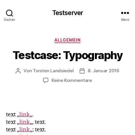
Testserver
Suchen
Menü
Kategorien
ALLGEMEIN
Testcase: Typography
Von
Torsten Landsiedel
8. Januar 2016
Beitragsautor
Veröffentlichungsdatum
zu
Keine Kommentare
Testcase:
Typography
text „
link
„.
text „
link
„, text.
text „
link
„; text.