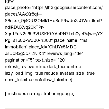
[grw
place_photo="https://lh3.googleusercontent.com/
places/AAcXr8qf--
S8qksx_9j4QjU2OMk1HcBqP9wdo3sOWuidkmP
ndlRDUXvq20kTPr-
Xgn1EuN2s6hBVUSKKbYAnRN7Lch0yeRujweyYX
Pg=s1600-w300-h300" place_name="ms
Immobilien" place_id="ChIJYa5MDE-
JsUcRxg5c7I2NIX4" reviews_lang="de"
pagination="5" text_size="120"
refresh_reviews=true dark_theme=true
lazy_load_img=true reduce_avatars_size=true
open_link=true nofollow_link=true]
[trustindex no-registration=google]