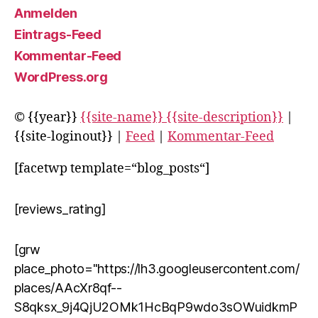
Anmelden
Eintrags-Feed
Kommentar-Feed
WordPress.org
© {{year}}
{{site-name}} {{site-description}}
|
{{site-loginout}} |
Feed
|
Kommentar-Feed
[facetwp template=“blog_posts“]
[reviews_rating]
[grw
place_photo="https://lh3.googleusercontent.com/
places/AAcXr8qf--
S8qksx_9j4QjU2OMk1HcBqP9wdo3sOWuidkmP