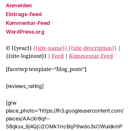
Anmelden
Eintrags-Feed
Kommentar-Feed
WordPress.org
© {{year}}
{{site-name}} {{site-description}}
|
{{site-loginout}} |
Feed
|
Kommentar-Feed
[facetwp template=“blog_posts“]
[reviews_rating]
[grw
place_photo="https://lh3.googleusercontent.com/
places/AAcXr8qf--
S8qksx_9j4QjU2OMk1HcBqP9wdo3sOWuidkmP