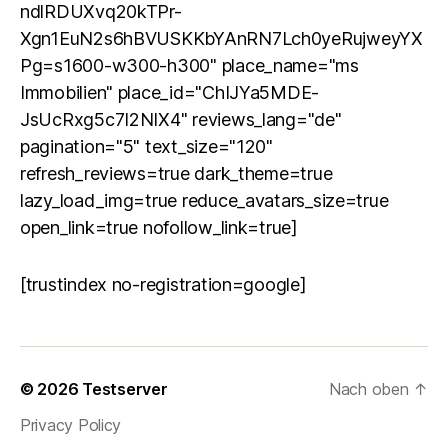
ndlRDUXvq20kTPr-
Xgn1EuN2s6hBVUSKKbYAnRN7Lch0yeRujweyYX
Pg=s1600-w300-h300" place_name="ms
Immobilien" place_id="ChIJYa5MDE-
JsUcRxg5c7I2NIX4" reviews_lang="de"
pagination="5" text_size="120"
refresh_reviews=true dark_theme=true
lazy_load_img=true reduce_avatars_size=true
open_link=true nofollow_link=true]
[trustindex no-registration=google]
© 2026
Testserver
Nach oben
↑
Privacy Policy